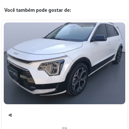
Você também pode gostar de:
Co
mp
KIA