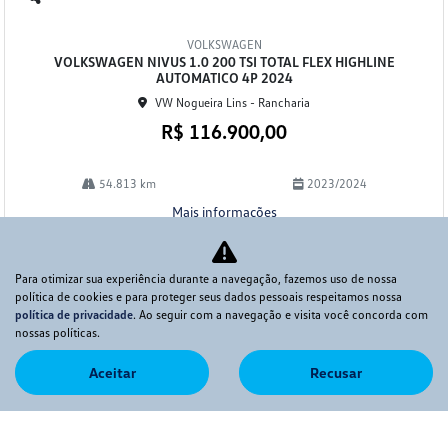
Co
mp
VOLKSWAGEN
arti
VOLKSWAGEN NIVUS 1.0 200 TSI TOTAL FLEX HIGHLINE
lhe
AUTOMATICO 4P 2024
VW Nogueira Lins - Rancharia
R$ 116.900,00
54.813 km
2023/2024
Mais informações
Para otimizar sua experiência durante a navegação, fazemos uso de nossa
política de cookies e para proteger seus dados pessoais respeitamos nossa
política de privacidade
. Ao seguir com a navegação e visita você concorda com
nossas políticas.
Aceitar
Recusar