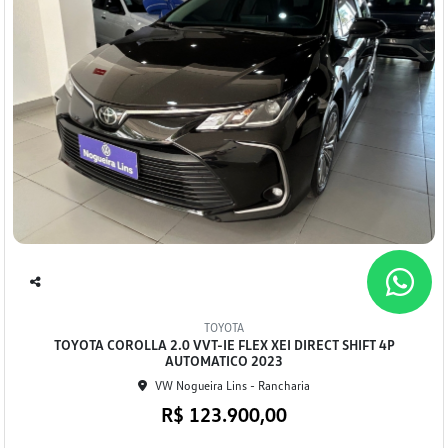
Co
mp
TOYOTA
arti
TOYOTA COROLLA 2.0 VVT-IE FLEX XEI DIRECT SHIFT 4P
lhe
AUTOMATICO 2023
VW Nogueira Lins - Rancharia
R$ 123.900,00