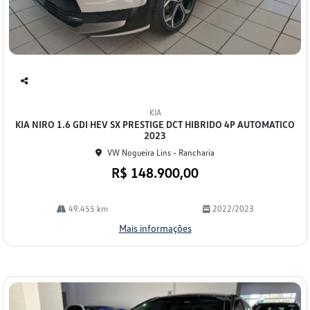
Co
mp
KIA
arti
KIA NIRO 1.6 GDI HEV SX PRESTIGE DCT HIBRIDO 4P AUTOMATICO
lhe
2023
VW Nogueira Lins - Rancharia
R$ 148.900,00
49.455 km
2022/2023
Mais informações