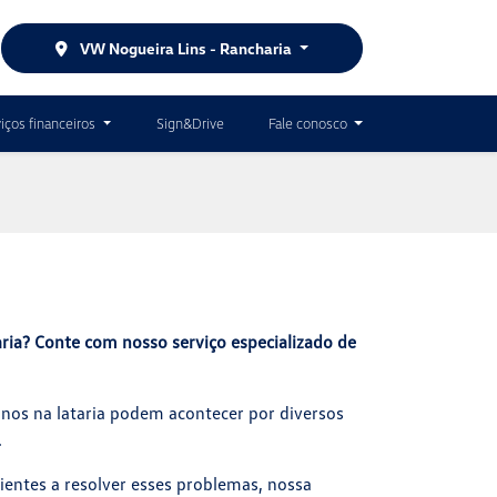
VW Nogueira Lins - Rancharia
iços financeiros
Sign&Drive
Fale conosco
aria? Conte com nosso serviço especializado de
anos na lataria podem acontecer por diversos
.
entes a resolver esses problemas, nossa