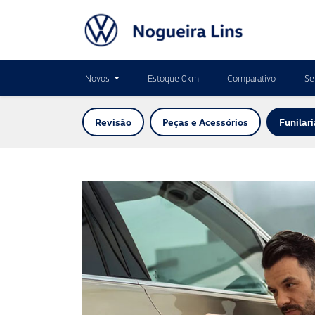
Novos
Estoque 0km
Comparativo
Se
Revisão
Peças e Acessórios
Funilari