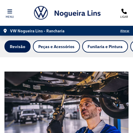
MENU
LIGAR
VW Nogueira Lins - Rancharia
Alterar
Revisão
Peças e Acessórios
Funilaria e Pintura