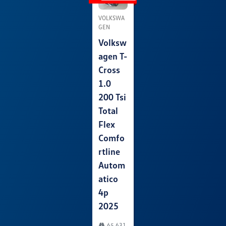
VOLKSWA
GEN
Volksw
Agen T-
Cross
1.0
200 Tsi
Total
Flex
Comfo
Rtline
Autom
Atico
4p
2025
65.631