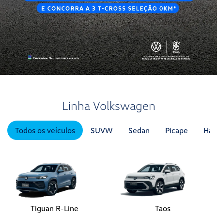
Linha Volkswagen
Todos os veículos
SUVW
Sedan
Picape
Hat
Tiguan R-Line
Taos