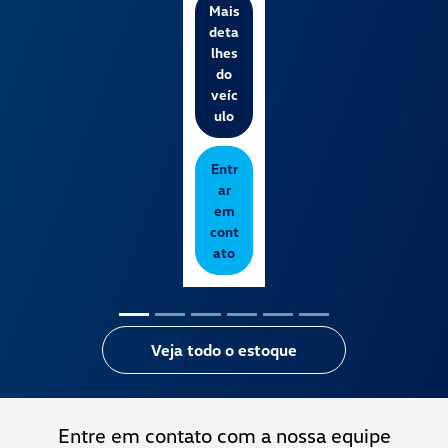
Mais
deta
lhes
do
veíc
ulo
Entr
ar
em
cont
ato
Veja todo o estoque
Entre em contato com a nossa equipe