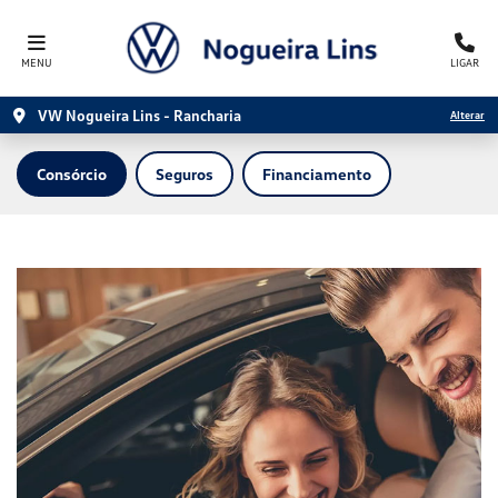
MENU
LIGAR
VW Nogueira Lins - Rancharia
Alterar
Consórcio
Seguros
Financiamento