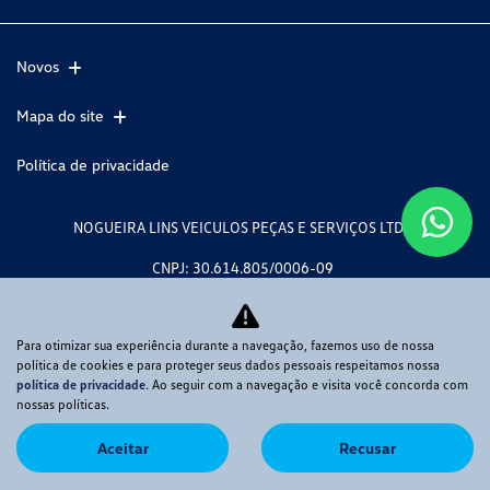
Novos
Mapa do site
Política de privacidade
NOGUEIRA LINS VEICULOS PEÇAS E SERVIÇOS LTDA
CNPJ: 30.614.805/0006-09
Para otimizar sua experiência durante a navegação, fazemos uso de nossa
política de cookies e para proteger seus dados pessoais respeitamos nossa
No trânsito, enxergar o outro salva
política de privacidade
. Ao seguir com a navegação e visita você concorda com
nossas políticas.
vidas.
Aceitar
Recusar
Desenvolvido pela DEALERSPACE ® Direitos Reservados.