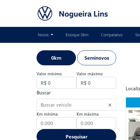
Novos
Estoque 0km
Comparativo
Se
0km
Seminovos
Valor mínimo
Valor máximo
Locali
Buscar
Km mínima
Km máxima
Pesquisar