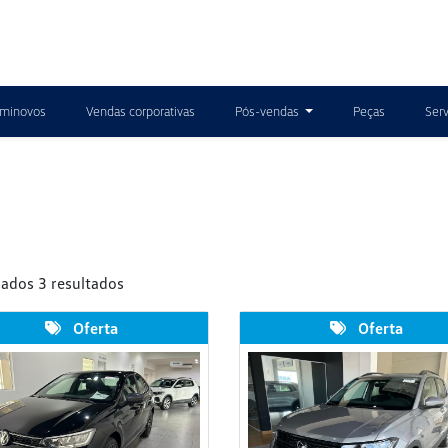
minovos
Vendas corporativas
Pós-vendas
Peças
Serv
zados 3 resultados
Oferta
Oferta