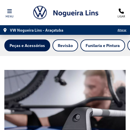
MENU
LIGAR
VW Nogueira Lins - Araçatuba
Alterar
Peças e Acessórios
Revisão
Funilaria e Pintura