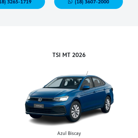
18) 3265-1719
(18) 3607-2000
TSI MT 2026
Azul Biscay