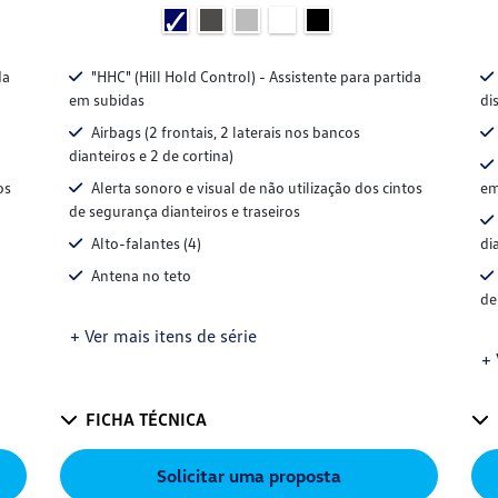
da
"HHC" (Hill Hold Control) - Assistente para partida
em subidas
di
Airbags (2 frontais, 2 laterais nos bancos
dianteiros e 2 de cortina)
os
Alerta sonoro e visual de não utilização dos cintos
em
de segurança dianteiros e traseiros
Alto-falantes (4)
di
Antena no teto
de
+ Ver mais itens de série
+ 
FICHA TÉCNICA
Solicitar uma proposta