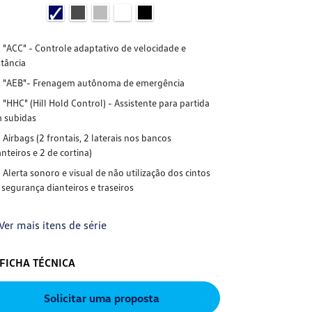
"ACC" - Controle adaptativo de velocidade e
"ACC" - Cont
stância
distância
"AEB"- Frenagem autônoma de emergência
"AEB"- Fre
"HHC" (Hill Hold Control) - Assistente para partida
"HHC" (Hill 
 subidas
em subidas
Airbags (2 frontais, 2 laterais nos bancos
Airbags (2 f
anteiros e 2 de cortina)
dianteiros e 2 d
Alerta sonoro e visual de não utilização dos cintos
Alerta sonor
 segurança dianteiros e traseiros
de segurança di
Ver mais itens de série
+ Ver mais it
FICHA TÉCNICA
FICHA TÉC
Solicitar uma proposta
S