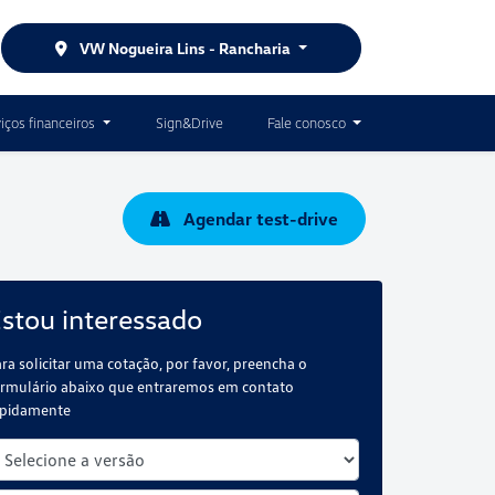
VW Nogueira Lins - Rancharia
iços financeiros
Sign&Drive
Fale conosco
Agendar test-drive
stou interessado
ra solicitar uma cotação, por favor, preencha o
rmulário abaixo que entraremos em contato
apidamente