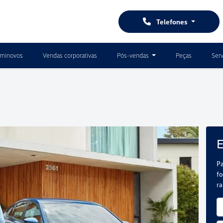
Telefones
minovos
Vendas corporativas
Pós-vendas
Peças
Serv
E
Pa
fo
r