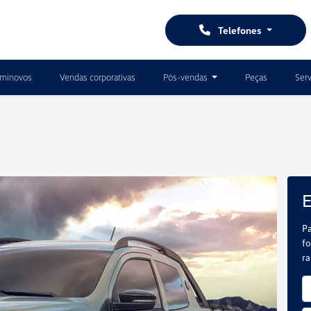
Telefones
minovos
Vendas corporativas
Pós-vendas
Peças
Serv
E
Pa
fo
r