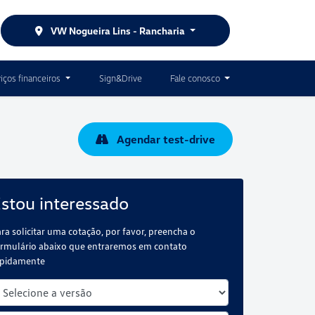
VW Nogueira Lins - Rancharia
iços financeiros
Sign&Drive
Fale conosco
Agendar test-drive
stou interessado
ra solicitar uma cotação, por favor, preencha o
rmulário abaixo que entraremos em contato
apidamente