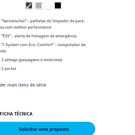
"Aerowischer" - palhetas do limpador de para-
"Aerowische
isa com melhor performance
brisa com melh
"ESS" - alerta de frenagem de emergência
"ESS" - ale
"I-System com Eco-Comfort" - computador de
"I-System c
rdo
bordo
2 airbags (passageiro e motorista)
"Keyless" -
remoto
2 portas
"RKA" - Indi
pneus
Ver mais itens de série
+ Ver mais it
FICHA TÉCNICA
FICHA TÉC
Solicitar uma proposta
S