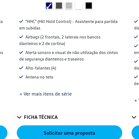
da
"HHC" (Hill Hold Control) - Assistente para partida
em subidas
di
Airbags (2 frontais, 2 laterais nos bancos
dianteiros e 2 de cortina)
os
Alerta sonoro e visual de não utilização dos cintos
em
de segurança dianteiros e traseiros
Alto-falantes (4)
di
Antena no teto
de
+ Ver mais itens de série
+ 
FICHA TÉCNICA
Solicitar uma proposta