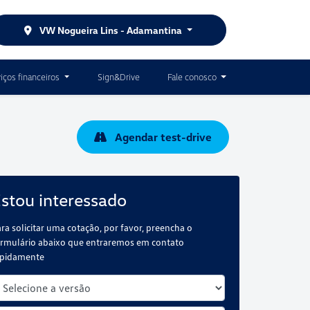
VW Nogueira Lins - Adamantina
iços financeiros
Sign&Drive
Fale conosco
Agendar test-drive
stou interessado
ra solicitar uma cotação, por favor, preencha o
rmulário abaixo que entraremos em contato
apidamente