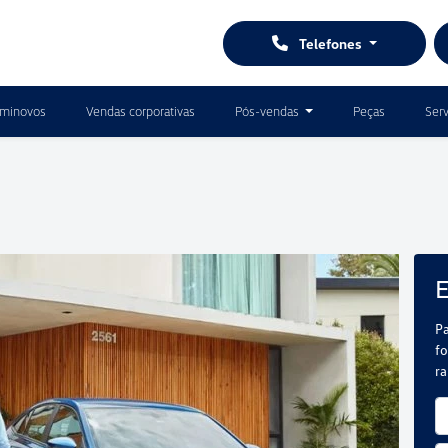
Telefones
minovos
Vendas corporativas
Pós-vendas
Peças
Serv
E
Pa
fo
r