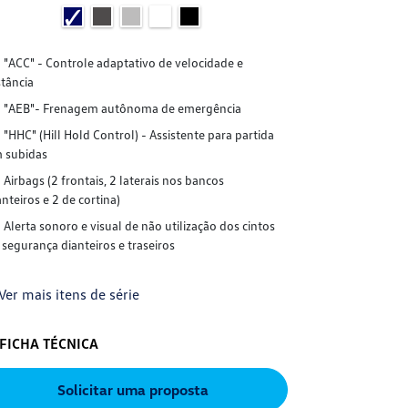
"ACC" - Controle adaptativo de velocidade e
"ACC" - Cont
stância
distância
"AEB"- Frenagem autônoma de emergência
"AEB"- Fre
"HHC" (Hill Hold Control) - Assistente para partida
"HHC" (Hill 
 subidas
em subidas
Airbags (2 frontais, 2 laterais nos bancos
Airbags (2 f
anteiros e 2 de cortina)
dianteiros e 2 d
Alerta sonoro e visual de não utilização dos cintos
Alerta sonor
 segurança dianteiros e traseiros
de segurança di
Ver mais itens de série
+ Ver mais it
FICHA TÉCNICA
FICHA TÉC
Solicitar uma proposta
S