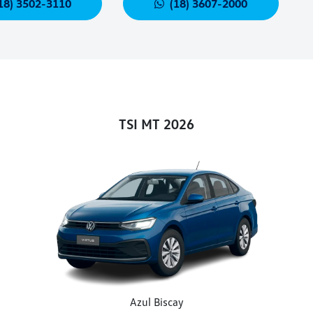
18) 3502-3110
(18) 3607-2000
TSI MT 2026
Azul Biscay