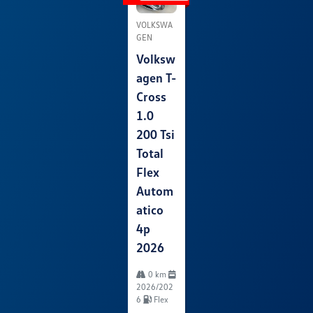
VOLKSWA
GEN
Volksw
Agen T-
Cross
1.0
200 Tsi
Total
Flex
Autom
Atico
4p
2026
0 km
2026/202
6
Flex