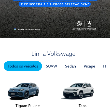
Linha Volkswagen
Todos os veículos
SUVW
Sedan
Picape
Hat
Tiguan R-Line
Taos