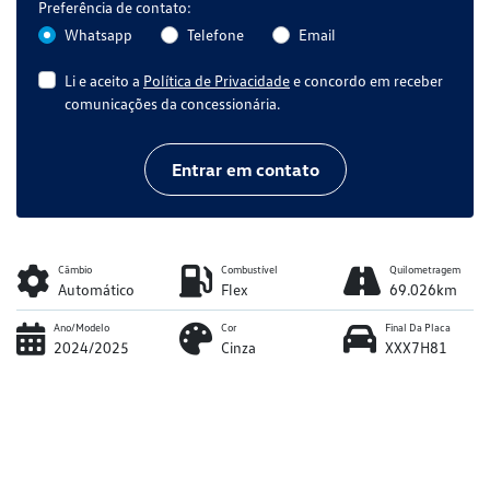
Preferência de contato:
Whatsapp
Telefone
Email
Li e aceito a
Política de Privacidade
e concordo em receber
comunicações da concessionária.
Entrar em contato
Câmbio
Combustível
Quilometragem
Automático
Flex
69.026km
Ano/Modelo
Cor
Final Da Placa
2024/2025
Cinza
XXX7H81