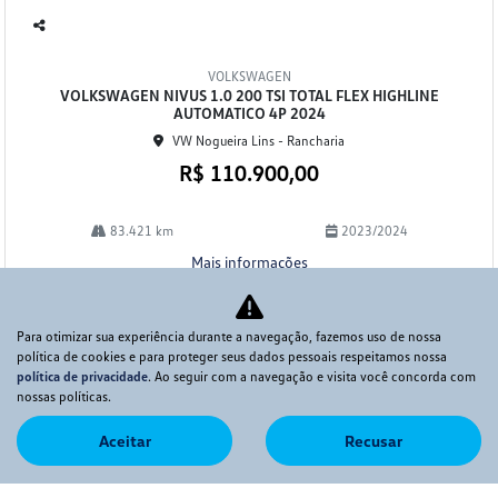
Co
mp
VOLKSWAGEN
arti
VOLKSWAGEN NIVUS 1.0 200 TSI TOTAL FLEX HIGHLINE
lhe
AUTOMATICO 4P 2024
VW Nogueira Lins - Rancharia
R$ 110.900,00
83.421 km
2023/2024
Mais informações
Para otimizar sua experiência durante a navegação, fazemos uso de nossa
política de cookies e para proteger seus dados pessoais respeitamos nossa
política de privacidade
. Ao seguir com a navegação e visita você concorda com
nossas políticas.
Aceitar
Recusar