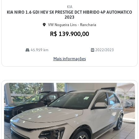
mp
KIA
arti
KIA NIRO 1.6 GDI HEV SX PRESTIGE DCT HIBRIDO 4P AUTOMATICO
lhe
2023
VW Nogueira Lins - Rancharia
R$ 139.900,00
45.959 km
2022/2023
Mais informações