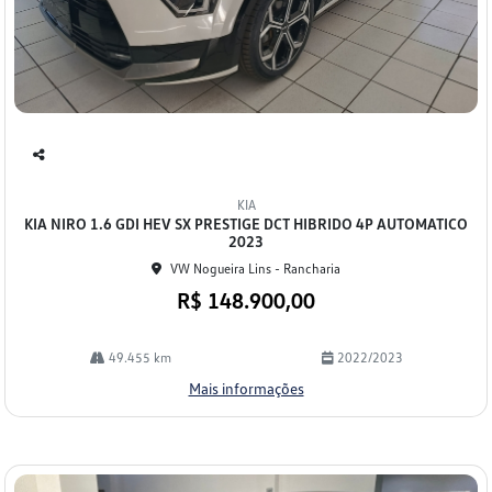
Co
mp
KIA
arti
KIA NIRO 1.6 GDI HEV SX PRESTIGE DCT HIBRIDO 4P AUTOMATICO
lhe
2023
VW Nogueira Lins - Rancharia
R$ 148.900,00
49.455 km
2022/2023
Mais informações