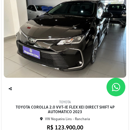
Co
mp
TOYOTA
arti
TOYOTA COROLLA 2.0 VVT-IE FLEX XEI DIRECT SHIFT 4P
lhe
AUTOMATICO 2023
VW Nogueira Lins - Rancharia
R$ 123.900,00