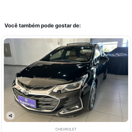
Você também pode gostar de:
Co
mp
CHEVROLET
arti