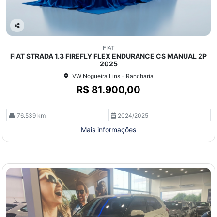
Co
mp
FIAT
arti
FIAT STRADA 1.3 FIREFLY FLEX ENDURANCE CS MANUAL 2P
lhe
2025
VW Nogueira Lins - Rancharia
R$ 81.900,00
76.539 km
2024/2025
Mais informações