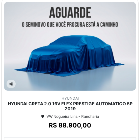
Co
mp
HYUNDAI
arti
HYUNDAI CRETA 2.0 16V FLEX PRESTIGE AUTOMATICO 5P
lhe
2019
VW Nogueira Lins - Rancharia
R$ 88.900,00