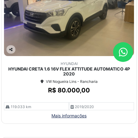
Co
mp
HYUNDAI
arti
HYUNDAI CRETA 1.6 16V FLEX ATTITUDE AUTOMATICO 4P
lhe
2020
VW Nogueira Lins - Rancharia
R$ 80.000,00
119.033 km
2019/2020
Mais informações