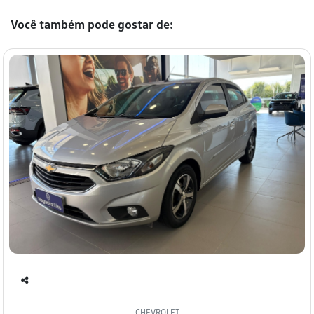
Você também pode gostar de:
Co
mp
CHEVROLET