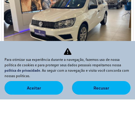
Para otimizar sua experiência durante a navegação, fazemos uso de nossa
política de cookies e para proteger seus dados pessoais respeitamos nossa
política de privacidade
. Ao seguir com a navegação e visita você concorda com
nossas políticas.
Co
mp
Aceitar
Recusar
VOLKSWAGEN
arti
VOLKSWAGEN VOYAGE 1.0 12V MPI TOTALFLEX 4P MANUAL FLEX
lhe
2023
VW Nogueira Lins - Rancharia
R$ 62.900,00
47.343 km
2022/2023