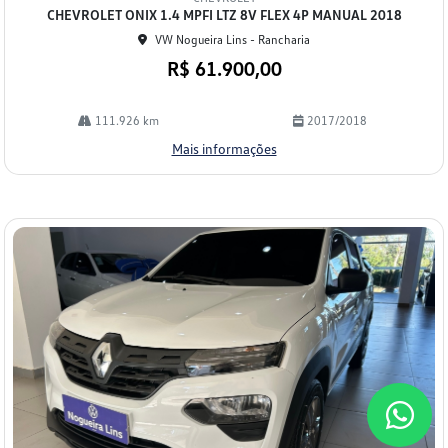
arti
CHEVROLET ONIX 1.4 MPFI LTZ 8V FLEX 4P MANUAL 2018
lhe
VW Nogueira Lins - Rancharia
R$ 61.900,00
111.926 km
2017/2018
Mais informações