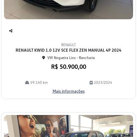
Co
mp
RENAULT
arti
RENAULT KWID 1.0 12V SCE FLEX ZEN MANUAL 4P 2024
lhe
VW Nogueira Lins - Rancharia
R$ 50.900,00
59.140 km
2023/2024
Mais informações