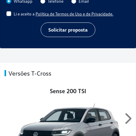
Whatsapp
Telefone
Email
Li e aceito a
Política de Termos de Uso e de Privacidade.
Solicitar proposta
Versões T-Cross
Sense 200 TSI
Ne