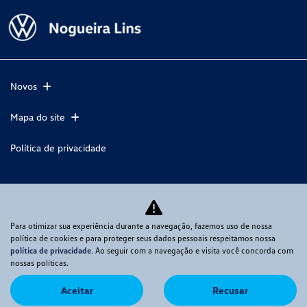
Novos
Mapa do site
Política de privacidade
NOGUEIRA LINS VEICULOS PEÇAS E SERVIÇOS LTDA
CNPJ: 30.614.805/0005-10
Para otimizar sua experiência durante a navegação, fazemos uso de nossa
política de cookies e para proteger seus dados pessoais respeitamos nossa
política de privacidade
. Ao seguir com a navegação e visita você concorda com
nossas políticas.
No trânsito, enxergar o outro salva
Aceitar
Recusar
vidas.