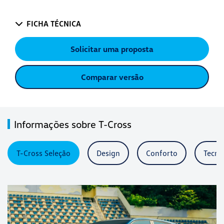
FICHA TÉCNICA
Solicitar uma proposta
Comparar versão
Informações sobre T-Cross
T-Cross Seleção
Design
Conforto
Tecno